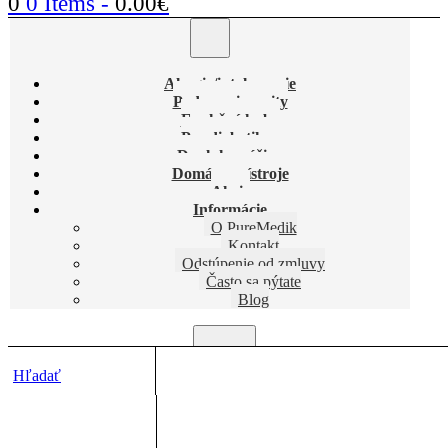
0
0 Items
-
0.00
€
Alergie/intolerancie
Podpora imunity
Funkčné huby
Pre diabetikov
Doplnky výživy
Domáce prístroje
Akcie
Informácie
O PureMedik
Kontakt
Odstúpenie od zmluvy
Často sa pýtate
Blog
Hľadať
Produkty so značkou “liek na grganie”
Domov
Produkty so značkou “liek na grganie”