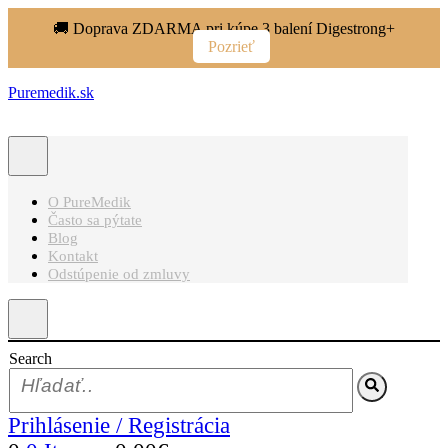
🚚 Doprava ZDARMA pri kúpe 3 balení Digestrong+
Pozrieť
Puremedik.sk
O PureMedik
Často sa pýtate
Blog
Kontakt
Odstúpenie od zmluvy
Search
Prihlásenie / Registrácia