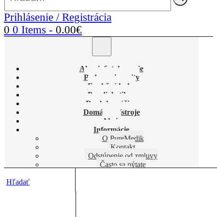
Prihlásenie / Registrácia
0
0 Items
-
0.00
€
Alergie/intolerancie
Podpora imunity
Funkčné huby
Pre diabetikov
Doplnky výživy
Domáce prístroje
Akcie
Informácie
O PureMedik
Kontakt
Odstúpenie od zmluvy
Často sa pýtate
Blog
Hľadať