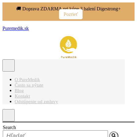
🚚 Doprava ZDARMA pri kúpe 3 balení Digestrong+
Pozrieť
Puremedik.sk
O PureMedik
Často sa pýtate
Blog
Kontakt
Odstúpenie od zmluvy
Search