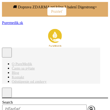
🚚 Doprava ZDARMA pri kúpe 3 balení Digestrong+
Pozrieť
Puremedik.sk
O PureMedik
Často sa pýtate
Blog
Kontakt
Odstúpenie od zmluvy
Search