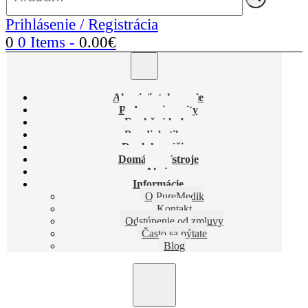
Prihlásenie / Registrácia
0
0 Items
-
0.00
€
Alergie/intolerancie
Podpora imunity
Funkčné huby
Pre diabetikov
Doplnky výživy
Domáce prístroje
Akcie
Informácie
O PureMedik
Kontakt
Odstúpenie od zmluvy
Často sa pýtate
Blog