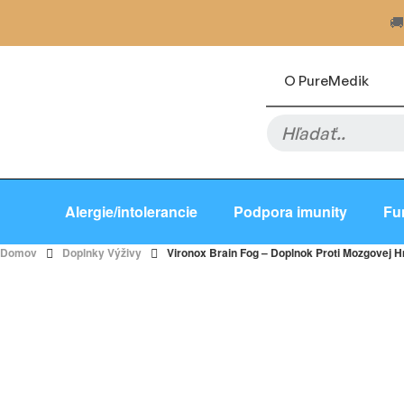

footer
O PureMedik
-
S
e
a
r
c
Alergie/intolerancie
Podpora imunity
Fu
h
Domov
Doplnky Výživy
Vironox Brain Fog – Doplnok Proti Mozgovej 