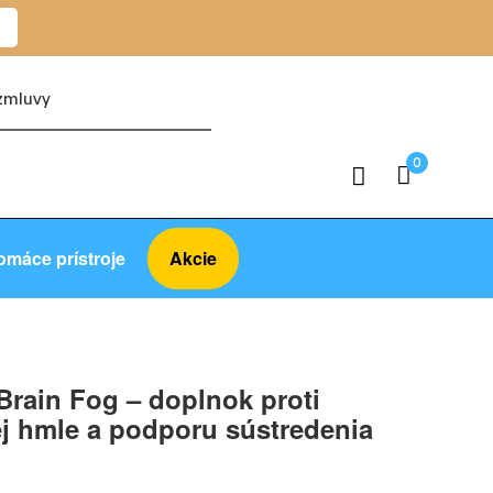
ť
zmluvy
0
omáce prístroje
Akcie
Brain Fog – doplnok proti
 hmle a podporu sústredenia