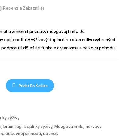
(
1
Recenzia Zákazníka)
áha zmierniť príznaky mozgovej hmly.
Je
ny epigenetický výživový doplnok so starostlivo vybranými
é podporujú dôležité funkcie organizmu
a celkovú pohodu.
Pridať Do Košíka
nky výživy
m
,
brain fog
,
Doplnky výživy
,
Mozgova hmla
,
nervovy
a duševnej činnosti
,
spanok