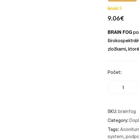
Hodnotenie
1
9.06
€
5.00
z 5 na
základe
BRAIN FOG
pom
zákazníckej
širokospektrál
recenzie
zložkami, ktor
Počet:
SKU:
brainfog
Category:
Dopl
Tags:
Aconitu
system
,
podpor