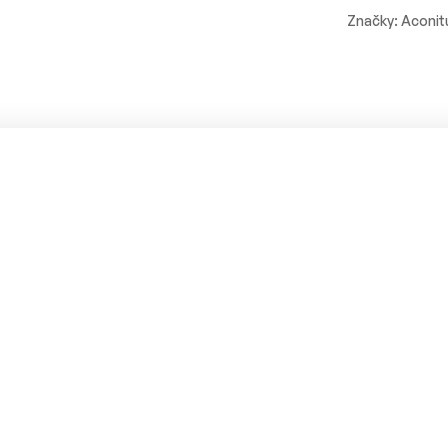
Značky:
Aconi
k proti mozgovej hmle a podporu sústredenia