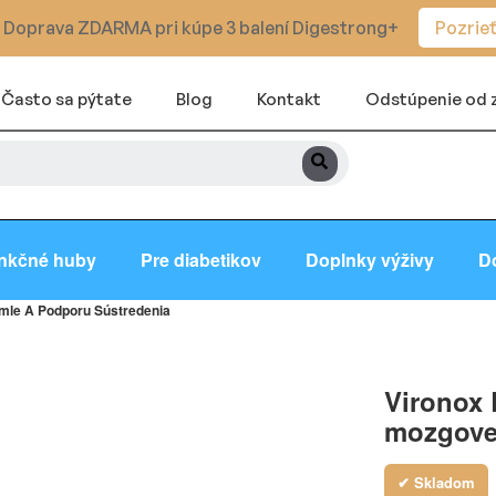
 Doprava ZDARMA pri kúpe 3 balení Digestrong+
Pozrie
Často sa pýtate
Blog
Kontakt
Odstúpenie od 
nkčné huby
Pre diabetikov
Doplnky výživy
D
Hmle A Podporu Sústredenia
Vironox 
mozgovej
✔ Skladom