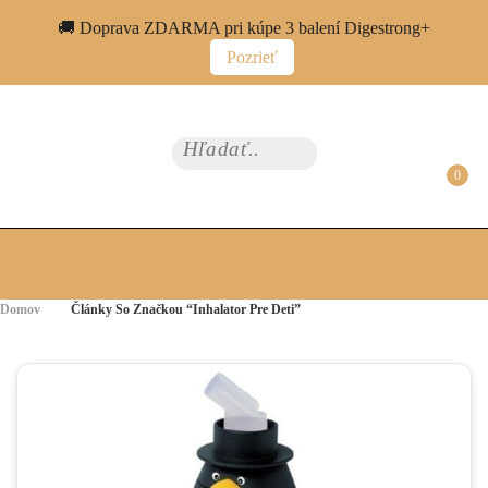
🚚 Doprava ZDARMA pri kúpe 3 balení Digestrong+
Pozrieť
footer
S
e
0
a
r
c
h
Domov
Články So Značkou “inhalator Pre Deti”