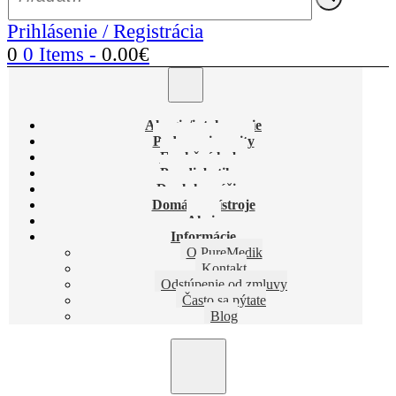
Prihlásenie / Registrácia
0
0 Items
-
0.00
€
Alergie/intolerancie
Podpora imunity
Funkčné huby
Pre diabetikov
Doplnky výživy
Domáce prístroje
Akcie
Informácie
O PureMedik
Kontakt
Odstúpenie od zmluvy
Často sa pýtate
Blog