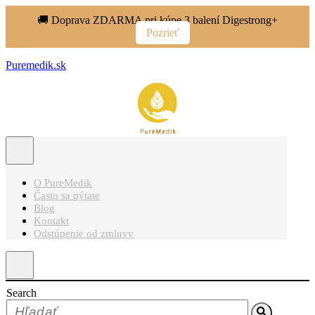
🚚 Doprava ZDARMA pri kúpe 3 balení Digestrong+
Pozrieť
Puremedik.sk
O PureMedik
Často sa pýtate
Blog
Kontakt
Odstúpenie od zmluvy
Search