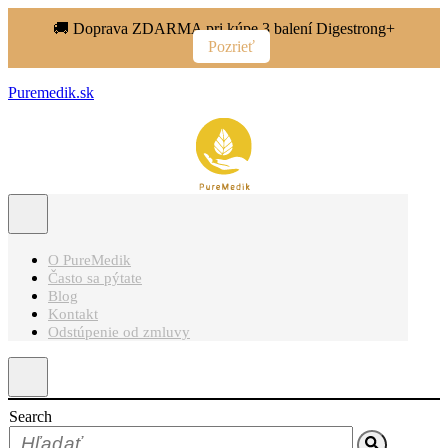
🚚 Doprava ZDARMA pri kúpe 3 balení Digestrong+
Pozrieť
Puremedik.sk
O PureMedik
Často sa pýtate
Blog
Kontakt
Odstúpenie od zmluvy
Search