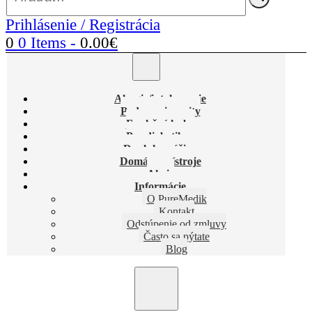
Prihlásenie / Registrácia
0
0 Items
-
0.00
€
Alergie/intolerancie
Podpora imunity
Funkčné huby
Pre diabetikov
Doplnky výživy
Domáce prístroje
Akcie
Informácie
O PureMedik
Kontakt
Odstúpenie od zmluvy
Často sa pýtate
Blog